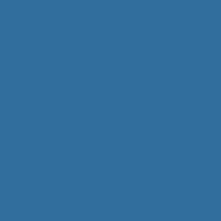
Betriebsarzt
Familienunternehmen
Flexible Arbeitszeiten
Gesundheitsmaßnahmen
Gute Verkehrsanbindung
Hansefit
Fahrradleasing
Kantine
Mitarbeiterrabatte
Kostenfreie Parkplätze