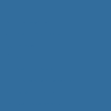
Wir bieten
Attraktives Gehalt
Aus- und Weiterbildung
Betriebsarzt
Kantine
Kostenfreie Parkplätze
Vergünstigtes Deutschlandticket
Familienunternehmen
Gesundheitsmaßnahmen