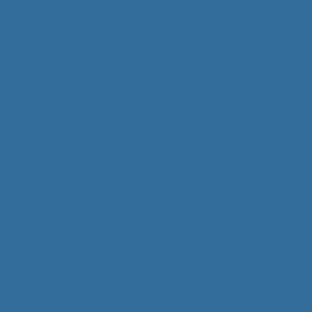
Aus- und Weiterbildung
Betriebsarzt
Familienunternehmen
Gesundheitsmaßnahmen
Flexible Arbeitszeiten
Gute Verkehrsanbindung
Hansefit
Fahrradleasing
Kantine
Mitarbeiterrabatte