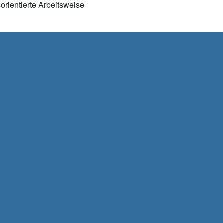
orientierte Arbeitsweise
Attraktives Gehalt
Betriebsarzt
Gesundheitsmaßna
Gute Verkehrsanbin
Fahrradleasing
Mitarbeiterrabatte
Kostenfreie Parkplät