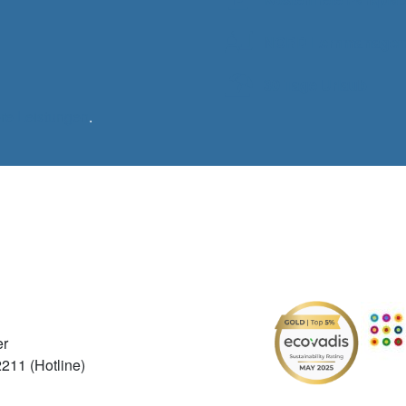
NORD Lernmanagem
30 Tage Urlaub
re Leistungen
.
er
211 (Hotline)