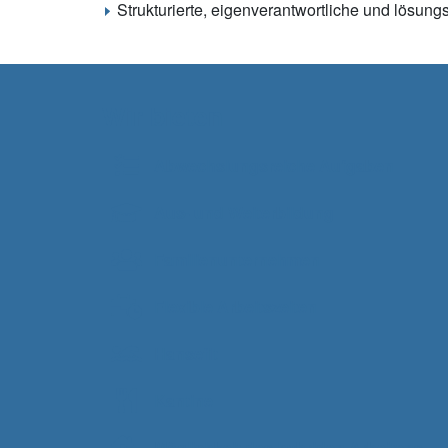
Strukturierte, eigenverantwortliche und lösungs
Wir bieten
Abwechslungsreiche Aufgaben
Aus- und Weiterbildung
Familienunternehmen
Flexible Arbeitszeiten
Hansefit
Kantine
Möglichkeit des hybriden Arbeitens