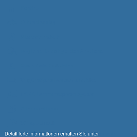
Kantine
Fahrradleasing
Mitarbeiterrabatte
Möglichkeit des hybriden Arbeitens
Kostenfreie Parkplätze
Vergünstigtes Deutschlandticket
NORD Lernmanagementsystem
E-Ladestationen
30 Tage Urlaub
Detaillierte Informationen erhalten Sie unter
unsere