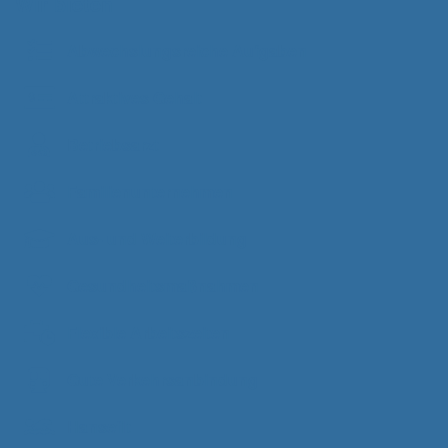
Wir bieten
Abwechslungsreiche Aufgaben
Attraktives Gehalt
Betriebsarzt
Familienunternehmen
Aus- und Weiterbildung
Gesundheitsmaßnahmen
Flexible Arbeitszeiten
Gute Verkehrsanbindung
Hansefit