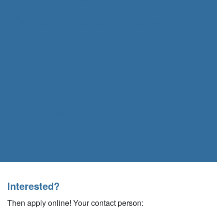
Möglichkeit des hybriden Arbeitens
Parking Lot
Discounted Germany ticket
NORD Lernmanagementsystem
E-Ladestationen
30 days vacation
Interested?
Then apply online! Your contact person: