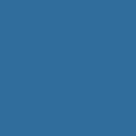
Training and Continuing Education
Company Doctor
family business
Health Promotion
Flexible Working Hours
Good Traffic Connections
Hansefit
Fahrradleasing
Cafeteria
Employee Discount