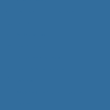
Training and Continuing Education
Company Doctor
family business
Health Promotion
Flexible Working Hours
Good Traffic Connections
Cafeteria
Möglichkeit des hybriden Arbeitens
Parking Lot